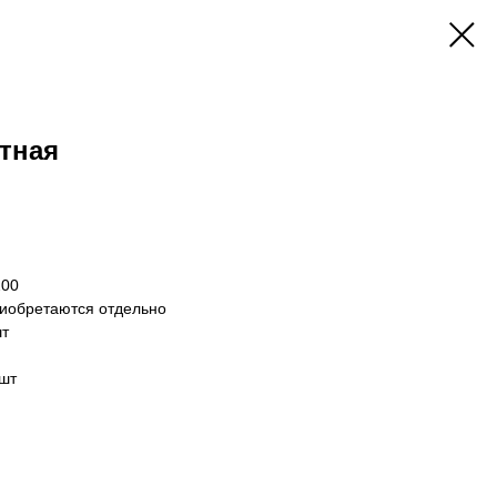
тная
200
риобретаются отдельно
шт
/шт